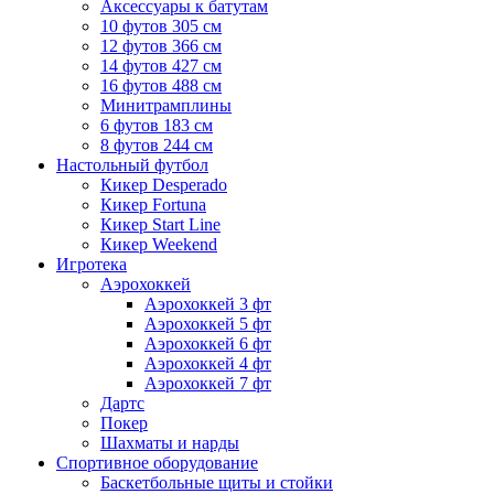
Аксессуары к батутам
10 футов 305 см
12 футов 366 см
14 футов 427 см
16 футов 488 см
Минитрамплины
6 футов 183 см
8 футов 244 см
Настольный футбол
Кикер Desperado
Кикер Fortuna
Кикер Start Line
Кикер Weekend
Игротека
Аэрохоккей
Аэрохоккей 3 фт
Аэрохоккей 5 фт
Аэрохоккей 6 фт
Аэрохоккей 4 фт
Аэрохоккей 7 фт
Дартс
Покер
Шахматы и нарды
Спортивное оборудование
Баскетбольные щиты и стойки