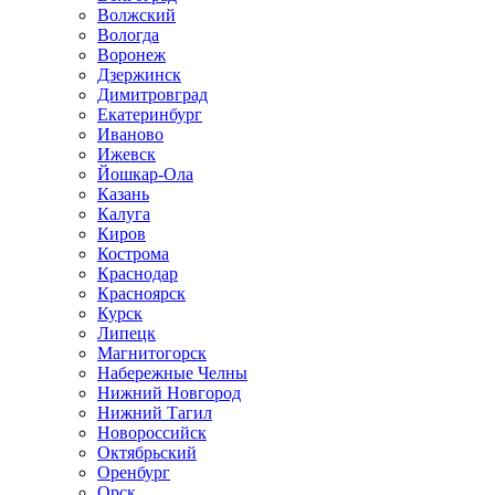
Волжский
Вологда
Воронеж
Дзержинск
Димитровград
Екатеринбург
Иваново
Ижевск
Йошкар-Ола
Казань
Калуга
Киров
Кострома
Краснодар
Красноярск
Курск
Липецк
Магнитогорск
Набережные Челны
Нижний Новгород
Нижний Тагил
Новороссийск
Октябрьский
Оренбург
Орск