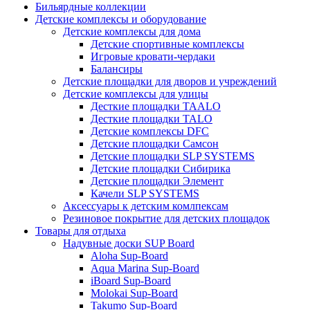
Бильярдные коллекции
Детские комплексы и оборудование
Детские комплексы для дома
Детские спортивные комплексы
Игровые кровати-чердаки
Балансиры
Детские площадки для дворов и учреждений
Детские комплексы для улицы
Десткие площадки TAALO
Десткие площадки TALO
Детские комплексы DFC
Детские площадки Самсон
Детские площадки SLP SYSTEMS
Детские площадки Сибирика
Детские площадки Элемент
Качели SLP SYSTEMS
Аксессуары к детским комлпексам
Резиновое покрытие для детских площадок
Товары для отдыха
Надувные доски SUP Board
Aloha Sup-Board
Aqua Marina Sup-Board
iBoard Sup-Board
Molokai Sup-Board
Takumo Sup-Board