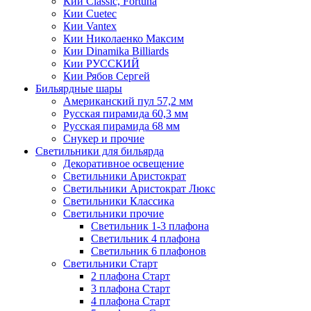
Кии Classic, Fortuna
Кии Cuetec
Кии Vantex
Кии Николаенко Максим
Кии Dinamika Billiards
Кии РУССКИЙ
Кии Рябов Сергей
Бильярдные шары
Американский пул 57,2 мм
Русская пирамида 60,3 мм
Русская пирамида 68 мм
Снукер и прочие
Светильники для бильярда
Декоративное освещение
Светильники Аристократ
Светильники Аристократ Люкс
Светильники Классика
Светильники прочие
Светильник 1-3 плафона
Светильник 4 плафона
Светильник 6 плафонов
Светильники Старт
2 плафона Старт
3 плафона Старт
4 плафона Старт