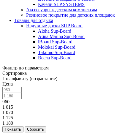
Качели SLP SYSTEMS
Аксессуары к детским комлпексам
Резиновое покрытие для детских площадок
Товары для отдыха
Надувные доски SUP Board
Aloha Sup-Board
Aqua Marina Sup-Board
iBoard Sup-Board
Molokai Sup-Board
Takumo Sup-Board
Весла Sup-Board
Фильтр по параметрам
Сортировка
По алфавиту (возрастание)
Цена
960
1 015
1 070
1 125
1 180
Сбросить