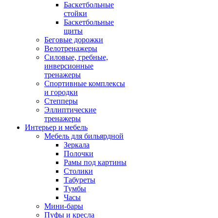
Баскетбольные
стойки
Баскетбольные
щиты
Беговые дорожки
Велотренажеры
Силовые, гребные,
инверсионные
тренажеры
Спортивные комплексы
и городки
Степперы
Эллиптические
тренажеры
Интерьер и мебель
Мебель для бильярдной
Зеркала
Полочки
Рамы под картины
Столики
Табуреты
Тумбы
Часы
Мини-бары
Пуфы и кресла