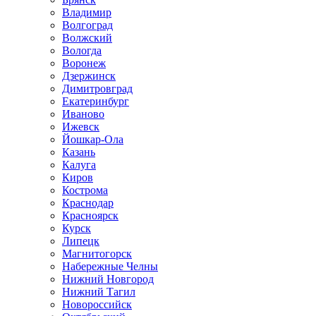
Владимир
Волгоград
Волжский
Вологда
Воронеж
Дзержинск
Димитровград
Екатеринбург
Иваново
Ижевск
Йошкар-Ола
Казань
Калуга
Киров
Кострома
Краснодар
Красноярск
Курск
Липецк
Магнитогорск
Набережные Челны
Нижний Новгород
Нижний Тагил
Новороссийск