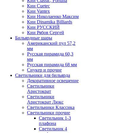
Кии Classic, Fortuna
Кии Cuetec
Кии Vantex
Кии Николаенко Максим
Кии Dinamika Billiards
Кии РУССКИЙ
Кии Рябов Сергей
Бильярдные шары
Американский пул 57,2
мм
Русская пирамида 60,3
мм
Русская пирамида 68 мм
Снукер и прочие
Светильники для бильярда
Декоративное освещение
Светильники
Аристократ
Светильники
Аристократ Люкс
Светильники Классика
Светильники прочие
Светильник 1-3
плафона
Светильник 4