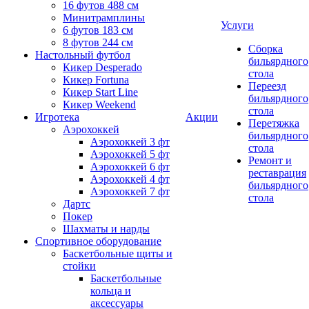
16 футов 488 см
Минитрамплины
Услуги
6 футов 183 см
8 футов 244 см
Сборка
Настольный футбол
бильярдного
Кикер Desperado
стола
Кикер Fortuna
Переезд
Кикер Start Line
бильярдного
Кикер Weekend
стола
Игротека
Акции
Перетяжка
Аэрохоккей
бильярдного
Аэрохоккей 3 фт
стола
Аэрохоккей 5 фт
Ремонт и
Аэрохоккей 6 фт
реставрация
Аэрохоккей 4 фт
бильярдного
Аэрохоккей 7 фт
стола
Дартс
Покер
Шахматы и нарды
Спортивное оборудование
Баскетбольные щиты и
стойки
Баскетбольные
кольца и
аксессуары