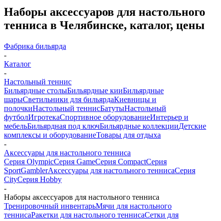
Наборы аксессуаров для настольного
тенниса в Челябинске, каталог, цены
Фабрика бильярда
-
Каталог
-
Настольный теннис
Бильярдные столы
Бильярдные кии
Бильярдные
шары
Светильники для бильярда
Киевницы и
полочки
Настольный теннис
Батуты
Настольный
футбол
Игротека
Спортивное оборудование
Интерьер и
мебель
Бильярдная под ключ
Бильярдные коллекции
Детские
комплексы и оборудование
Товары для отдыха
-
Аксессуары для настольного тенниса
Серия Olympic
Серия Game
Серия Compact
Серия
Sport
Gambler
Аксессуары для настольного тенниса
Серия
City
Серия Hobby
-
Наборы аксессуаров для настольного тенниса
Тренировочный инвентарь
Мячи для настольного
тенниса
Ракетки для настольного тенниса
Сетки для