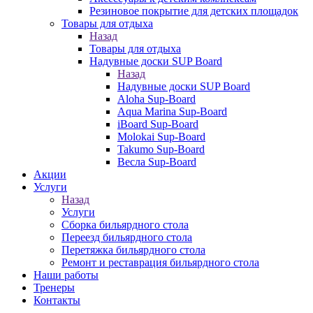
Резиновое покрытие для детских площадок
Товары для отдыха
Назад
Товары для отдыха
Надувные доски SUP Board
Назад
Надувные доски SUP Board
Aloha Sup-Board
Aqua Marina Sup-Board
iBoard Sup-Board
Molokai Sup-Board
Takumo Sup-Board
Весла Sup-Board
Акции
Услуги
Назад
Услуги
Сборка бильярдного стола
Переезд бильярдного стола
Перетяжка бильярдного стола
Ремонт и реставрация бильярдного стола
Наши работы
Тренеры
Контакты