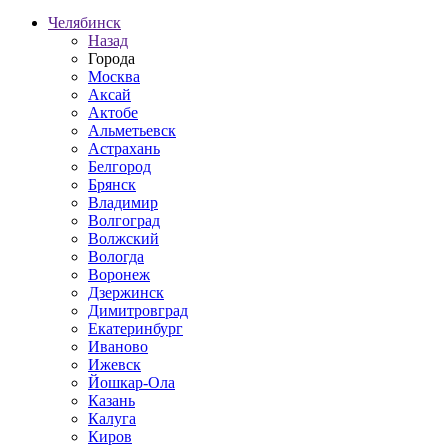
Челябинск
Назад
Города
Москва
Аксай
Актобе
Альметьевск
Астрахань
Белгород
Брянск
Владимир
Волгоград
Волжский
Вологда
Воронеж
Дзержинск
Димитровград
Екатеринбург
Иваново
Ижевск
Йошкар-Ола
Казань
Калуга
Киров