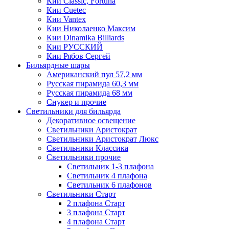
Кии Classic, Fortuna
Кии Cuetec
Кии Vantex
Кии Николаенко Максим
Кии Dinamika Billiards
Кии РУССКИЙ
Кии Рябов Сергей
Бильярдные шары
Американский пул 57,2 мм
Русская пирамида 60,3 мм
Русская пирамида 68 мм
Снукер и прочие
Светильники для бильярда
Декоративное освещение
Светильники Аристократ
Светильники Аристократ Люкс
Светильники Классика
Светильники прочие
Светильник 1-3 плафона
Светильник 4 плафона
Светильник 6 плафонов
Светильники Старт
2 плафона Старт
3 плафона Старт
4 плафона Старт