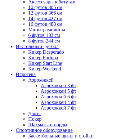
Аксессуары к батутам
10 футов 305 см
12 футов 366 см
14 футов 427 см
16 футов 488 см
Минитрамплины
6 футов 183 см
8 футов 244 см
Настольный футбол
Кикер Desperado
Кикер Fortuna
Кикер Start Line
Кикер Weekend
Игротека
Аэрохоккей
Аэрохоккей 3 фт
Аэрохоккей 5 фт
Аэрохоккей 6 фт
Аэрохоккей 4 фт
Аэрохоккей 7 фт
Дартс
Покер
Шахматы и нарды
Спортивное оборудование
Баскетбольные щиты и стойки