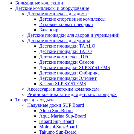
Бильярдные коллекции
Детские комплексы и оборудование
Детские комплексы для дома
Детские спортивные комплексы
Игровые кровати-чердаки
Балансиры
Детские площадки для дворов и учреждений
Детские комплексы для улицы
Десткие площадки TAALO
Десткие площадки TALO
Детские комплексы DFC
Детские площадки Самсон
Детские площадки SLP SYSTEMS
Детские площадки Сибирика
Детские площадки Элемент
Качели SLP SYSTEMS
Аксессуары к детским комлпексам
Резиновое покрытие для детских площадок
Товары для отдыха
Надувные доски SUP Board
Aloha Sup-Board
Aqua Marina Sup-Board
iBoard Sup-Board
Molokai Sup-Board
Takumo Sup-Board