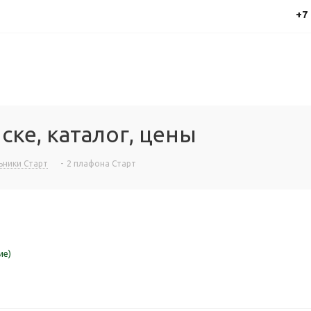
+7
ске, каталог, цены
ьники Старт
-
2 плафона Старт
ие)