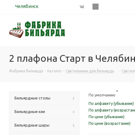
Челябинск
2 плафона Старт в Челябин
Фабрика бильярда
-
Каталог
-
Светильники для бильярда
-
Светил
По умолчанию
Бильярдные столы
По алфавиту (убывание)
По алфавиту (возрастан
Бильярдные кии
По цене (убывание)
По цене (возрастание)
Бильярдные шары