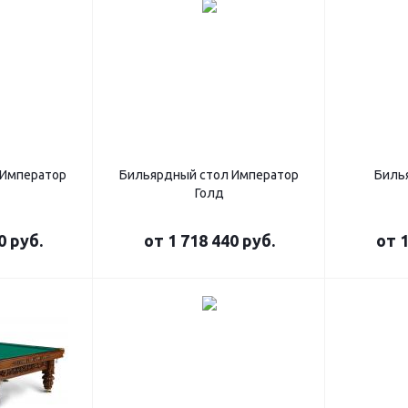
 Император
Бильярдный стол Император
Биль
Голд
0 руб.
от
1 718 440 руб.
от
1