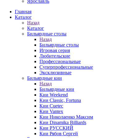
Ярославль
Главная
Каталог
Назад
Каталог
Бильярдные столы
Назад
Бильярдные столы
Игровая серия
Любительские
Профессиональные
Суперпрофессиональные
Эксклюзивные
Бильярдные кии
Назад
Бильярдные кии
Кии Weekend
Кии Classic, Fortuna
Кии Cuetec
Кии Vantex
Кии Николаенко Максим
Кии Dinamika Billiards
Кии РУССКИЙ
Кии Рябов Сергей