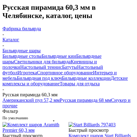
Русская пирамида 60,3 мм в
Челябинске, каталог, цены
Фабрика бильярда
-
Каталог
-
Бильярдные шары
Бильярдные столы
Бильярдные кии
Бильярдные
шары
Светильники для бильярда
Киевницы и
полочки
Настольный теннис
Батуты
Настольный
футбол
Игротека
Спортивное оборудование
Интерьер и
мебель
Бильярдная под ключ
Бильярдные коллекции
Детские
комплексы и оборудование
Товары для отдыха
-
Русская пирамида 60,3 мм
Американский пул 57,2 мм
Русская пирамида 68 мм
Снукер и
прочие
Фильтр
По умолчанию
Быстрый просмотр
Быстрый просмотр
Комплект шаров Start Billiards