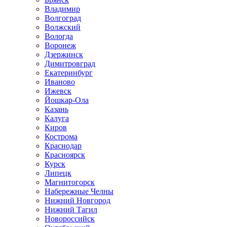
Владимир
Волгоград
Волжский
Вологда
Воронеж
Дзержинск
Димитровград
Екатеринбург
Иваново
Ижевск
Йошкар-Ола
Казань
Калуга
Киров
Кострома
Краснодар
Красноярск
Курск
Липецк
Магнитогорск
Набережные Челны
Нижний Новгород
Нижний Тагил
Новороссийск