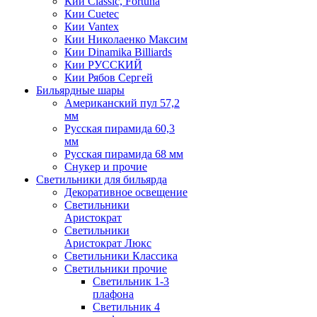
Кии Classic, Fortuna
Кии Cuetec
Кии Vantex
Кии Николаенко Максим
Кии Dinamika Billiards
Кии РУССКИЙ
Кии Рябов Сергей
Бильярдные шары
Американский пул 57,2
мм
Русская пирамида 60,3
мм
Русская пирамида 68 мм
Снукер и прочие
Светильники для бильярда
Декоративное освещение
Светильники
Аристократ
Светильники
Аристократ Люкс
Светильники Классика
Светильники прочие
Светильник 1-3
плафона
Светильник 4