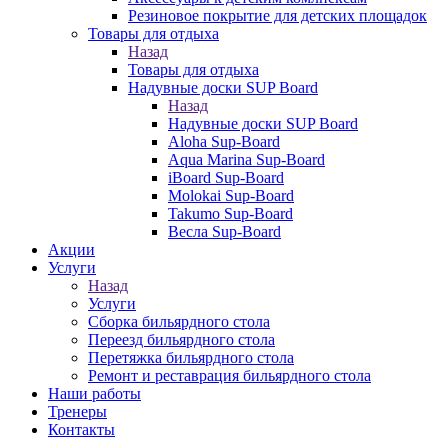
Резиновое покрытие для детских площадок
Товары для отдыха
Назад
Товары для отдыха
Надувные доски SUP Board
Назад
Надувные доски SUP Board
Aloha Sup-Board
Aqua Marina Sup-Board
iBoard Sup-Board
Molokai Sup-Board
Takumo Sup-Board
Весла Sup-Board
Акции
Услуги
Назад
Услуги
Сборка бильярдного стола
Переезд бильярдного стола
Перетяжка бильярдного стола
Ремонт и реставрация бильярдного стола
Наши работы
Тренеры
Контакты