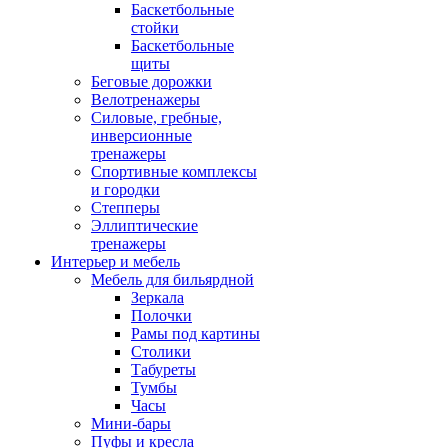
Баскетбольные
стойки
Баскетбольные
щиты
Беговые дорожки
Велотренажеры
Силовые, гребные,
инверсионные
тренажеры
Спортивные комплексы
и городки
Степперы
Эллиптические
тренажеры
Интерьер и мебель
Мебель для бильярдной
Зеркала
Полочки
Рамы под картины
Столики
Табуреты
Тумбы
Часы
Мини-бары
Пуфы и кресла