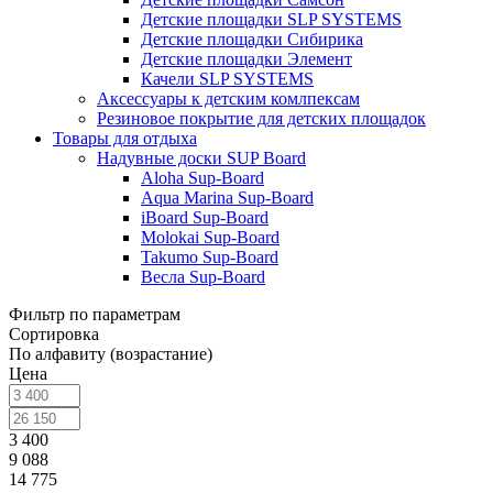
Детские площадки SLP SYSTEMS
Детские площадки Сибирика
Детские площадки Элемент
Качели SLP SYSTEMS
Аксессуары к детским комлпексам
Резиновое покрытие для детских площадок
Товары для отдыха
Надувные доски SUP Board
Aloha Sup-Board
Aqua Marina Sup-Board
iBoard Sup-Board
Molokai Sup-Board
Takumo Sup-Board
Весла Sup-Board
Фильтр по параметрам
Сортировка
По алфавиту (возрастание)
Цена
3 400
9 088
14 775