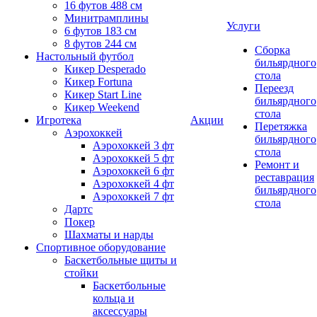
16 футов 488 см
Минитрамплины
Услуги
6 футов 183 см
8 футов 244 см
Сборка
Настольный футбол
бильярдного
Кикер Desperado
стола
Кикер Fortuna
Переезд
Кикер Start Line
бильярдного
Кикер Weekend
стола
Игротека
Акции
Перетяжка
Аэрохоккей
бильярдного
Аэрохоккей 3 фт
стола
Аэрохоккей 5 фт
Ремонт и
Аэрохоккей 6 фт
реставрация
Аэрохоккей 4 фт
бильярдного
Аэрохоккей 7 фт
стола
Дартс
Покер
Шахматы и нарды
Спортивное оборудование
Баскетбольные щиты и
стойки
Баскетбольные
кольца и
аксессуары