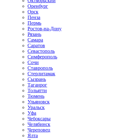
Октябрьский
Оренбург
Орск
Пенза
Пермь
Ростов-на-Дону
Рязань
Самара
Саратов
Севастополь
Симферополь
Сочи
Ставрополь
Стерлитамак
Сызрань
Таганрог
Тольятти
Тюмень
Ульяновск
Уральск
Уфа
Чебоксары
Челябинск
Череповец
Ялта