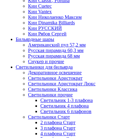
Кии Classic, Fortuna
Кии Cuetec
Кии Vantex
Кии Николаенко Максим
Кии Dinamika Billiards
Кии РУССКИЙ
Кии Рябов Сергей
Бильярдные шары
Американский пул 57,2 мм
Русская пирамида 60,3 мм
Русская пирамида 68 мм
Снукер и прочие
Светильники для бильярда
Декоративное освещение
Светильники Аристократ
Светильники Аристократ Люкс
Светильники Классика
Светильники прочие
Светильник 1-3 плафона
Светильник 4 плафона
Светильник 6 плафонов
Светильники Старт
2 плафона Старт
3 плафона Старт
4 плафона Старт