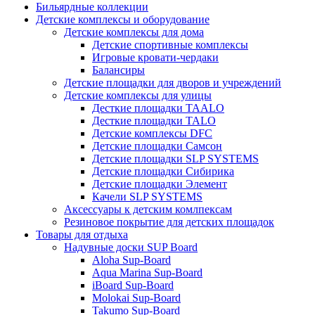
Бильярдные коллекции
Детские комплексы и оборудование
Детские комплексы для дома
Детские спортивные комплексы
Игровые кровати-чердаки
Балансиры
Детские площадки для дворов и учреждений
Детские комплексы для улицы
Десткие площадки TAALO
Десткие площадки TALO
Детские комплексы DFC
Детские площадки Самсон
Детские площадки SLP SYSTEMS
Детские площадки Сибирика
Детские площадки Элемент
Качели SLP SYSTEMS
Аксессуары к детским комлпексам
Резиновое покрытие для детских площадок
Товары для отдыха
Надувные доски SUP Board
Aloha Sup-Board
Aqua Marina Sup-Board
iBoard Sup-Board
Molokai Sup-Board
Takumo Sup-Board