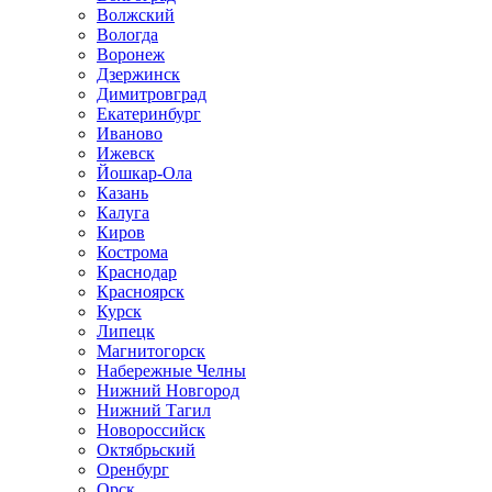
Волжский
Вологда
Воронеж
Дзержинск
Димитровград
Екатеринбург
Иваново
Ижевск
Йошкар-Ола
Казань
Калуга
Киров
Кострома
Краснодар
Красноярск
Курск
Липецк
Магнитогорск
Набережные Челны
Нижний Новгород
Нижний Тагил
Новороссийск
Октябрьский
Оренбург
Орск