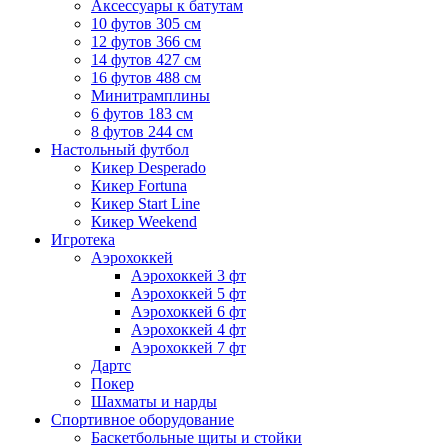
Аксессуары к батутам
10 футов 305 см
12 футов 366 см
14 футов 427 см
16 футов 488 см
Минитрамплины
6 футов 183 см
8 футов 244 см
Настольный футбол
Кикер Desperado
Кикер Fortuna
Кикер Start Line
Кикер Weekend
Игротека
Аэрохоккей
Аэрохоккей 3 фт
Аэрохоккей 5 фт
Аэрохоккей 6 фт
Аэрохоккей 4 фт
Аэрохоккей 7 фт
Дартс
Покер
Шахматы и нарды
Спортивное оборудование
Баскетбольные щиты и стойки