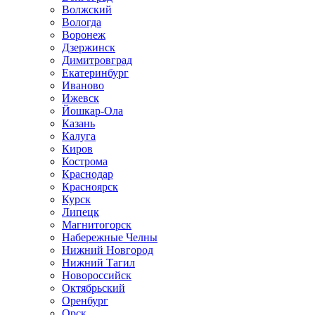
Волжский
Вологда
Воронеж
Дзержинск
Димитровград
Екатеринбург
Иваново
Ижевск
Йошкар-Ола
Казань
Калуга
Киров
Кострома
Краснодар
Красноярск
Курск
Липецк
Магнитогорск
Набережные Челны
Нижний Новгород
Нижний Тагил
Новороссийск
Октябрьский
Оренбург
Орск