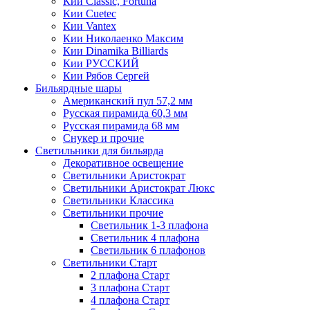
Кии Classic, Fortuna
Кии Cuetec
Кии Vantex
Кии Николаенко Максим
Кии Dinamika Billiards
Кии РУССКИЙ
Кии Рябов Сергей
Бильярдные шары
Американский пул 57,2 мм
Русская пирамида 60,3 мм
Русская пирамида 68 мм
Снукер и прочие
Светильники для бильярда
Декоративное освещение
Светильники Аристократ
Светильники Аристократ Люкс
Светильники Классика
Светильники прочие
Светильник 1-3 плафона
Светильник 4 плафона
Светильник 6 плафонов
Светильники Старт
2 плафона Старт
3 плафона Старт
4 плафона Старт