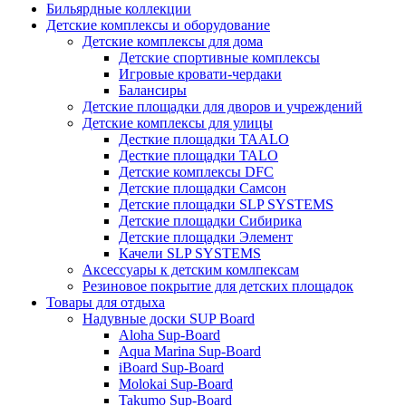
Бильярдные коллекции
Детские комплексы и оборудование
Детские комплексы для дома
Детские спортивные комплексы
Игровые кровати-чердаки
Балансиры
Детские площадки для дворов и учреждений
Детские комплексы для улицы
Десткие площадки TAALO
Десткие площадки TALO
Детские комплексы DFC
Детские площадки Самсон
Детские площадки SLP SYSTEMS
Детские площадки Сибирика
Детские площадки Элемент
Качели SLP SYSTEMS
Аксессуары к детским комлпексам
Резиновое покрытие для детских площадок
Товары для отдыха
Надувные доски SUP Board
Aloha Sup-Board
Aqua Marina Sup-Board
iBoard Sup-Board
Molokai Sup-Board
Takumo Sup-Board