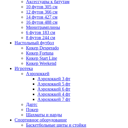
Аксессуары к батутам
10 футов 305 см
12 футов 366 см
14 футов 427 см
16 футов 488 см
Минитрамплины
6 футов 183 см
8 футов 244 см
Настольный футбол
Кикер Desperado
Кикер Fortuna
Кикер Start Line
Кикер Weekend
Игротека
Аэрохоккей
Аэрохоккей 3 фт
Аэрохоккей 5 фт
Аэрохоккей 6 фт
Аэрохоккей 4 фт
Аэрохоккей 7 фт
Дартс
Покер
Шахматы и нарды
Спортивное оборудование
Баскетбольные щиты и стойки