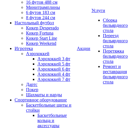
16 футов 488 см
Минитрамплины
Услуги
6 футов 183 см
8 футов 244 см
Сборка
Настольный футбол
бильярдного
Кикер Desperado
стола
Кикер Fortuna
Переезд
Кикер Start Line
бильярдного
Кикер Weekend
стола
Игротека
Акции
Перетяжка
Аэрохоккей
бильярдного
Аэрохоккей 3 фт
стола
Аэрохоккей 5 фт
Ремонт и
Аэрохоккей 6 фт
реставрация
Аэрохоккей 4 фт
бильярдного
Аэрохоккей 7 фт
стола
Дартс
Покер
Шахматы и нарды
Спортивное оборудование
Баскетбольные щиты и
стойки
Баскетбольные
кольца и
аксессуары