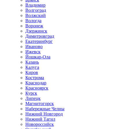
Владимир
Волгоград
Волжский
Вологда
Воронеж
Дзержинск
Димитровград
Екатеринбург
Иваново
Ижевск
Йошкар-Ола
Казань
Калуга
Киров
Кострома
Краснодар
Красноярск
Курск
Липецк
Магнитогорск
Набережные Челны
Нижний Новгород
Нижний Тагил
Новороссийск