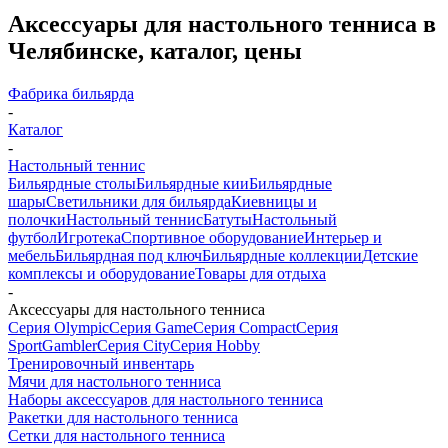
Аксессуары для настольного тенниса в
Челябинске, каталог, цены
Фабрика бильярда
-
Каталог
-
Настольный теннис
Бильярдные столы
Бильярдные кии
Бильярдные
шары
Светильники для бильярда
Киевницы и
полочки
Настольный теннис
Батуты
Настольный
футбол
Игротека
Спортивное оборудование
Интерьер и
мебель
Бильярдная под ключ
Бильярдные коллекции
Детские
комплексы и оборудование
Товары для отдыха
-
Аксессуары для настольного тенниса
Серия Olympic
Серия Game
Серия Compact
Серия
Sport
Gambler
Серия City
Серия Hobby
Тренировочный инвентарь
Мячи для настольного тенниса
Наборы аксессуаров для настольного тенниса
Ракетки для настольного тенниса
Сетки для настольного тенниса