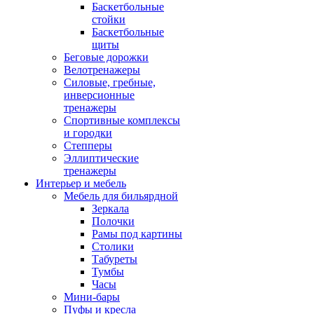
Баскетбольные
стойки
Баскетбольные
щиты
Беговые дорожки
Велотренажеры
Силовые, гребные,
инверсионные
тренажеры
Спортивные комплексы
и городки
Степперы
Эллиптические
тренажеры
Интерьер и мебель
Мебель для бильярдной
Зеркала
Полочки
Рамы под картины
Столики
Табуреты
Тумбы
Часы
Мини-бары
Пуфы и кресла