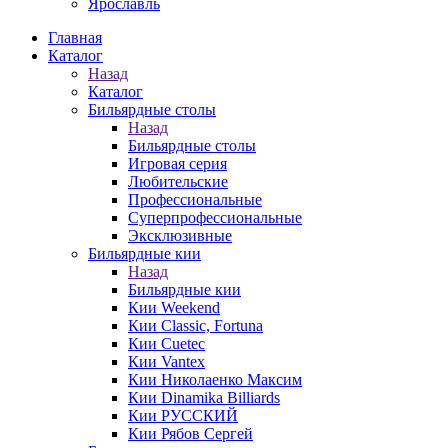
Ярославль
Главная
Каталог
Назад
Каталог
Бильярдные столы
Назад
Бильярдные столы
Игровая серия
Любительские
Профессиональные
Суперпрофессиональные
Эксклюзивные
Бильярдные кии
Назад
Бильярдные кии
Кии Weekend
Кии Classic, Fortuna
Кии Cuetec
Кии Vantex
Кии Николаенко Максим
Кии Dinamika Billiards
Кии РУССКИЙ
Кии Рябов Сергей