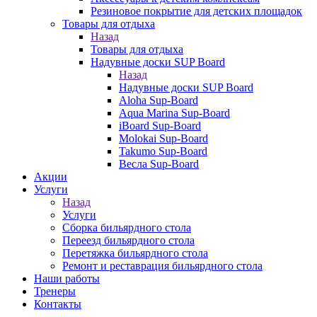
Резиновое покрытие для детских площадок
Товары для отдыха
Назад
Товары для отдыха
Надувные доски SUP Board
Назад
Надувные доски SUP Board
Aloha Sup-Board
Aqua Marina Sup-Board
iBoard Sup-Board
Molokai Sup-Board
Takumo Sup-Board
Весла Sup-Board
Акции
Услуги
Назад
Услуги
Сборка бильярдного стола
Переезд бильярдного стола
Перетяжка бильярдного стола
Ремонт и реставрация бильярдного стола
Наши работы
Тренеры
Контакты