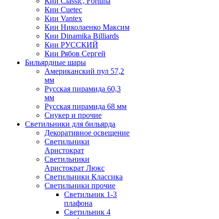
Кии Classic, Fortuna
Кии Cuetec
Кии Vantex
Кии Николаенко Максим
Кии Dinamika Billiards
Кии РУССКИЙ
Кии Рябов Сергей
Бильярдные шары
Американский пул 57,2
мм
Русская пирамида 60,3
мм
Русская пирамида 68 мм
Снукер и прочие
Светильники для бильярда
Декоративное освещение
Светильники
Аристократ
Светильники
Аристократ Люкс
Светильники Классика
Светильники прочие
Светильник 1-3
плафона
Светильник 4