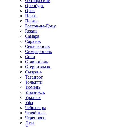
Октябрьский
Оренбург
Орск
Пенза
Пермь
Ростов-на-Дону
Рязань
Самара
Саратов
Севастополь
Симферополь
Сочи
Ставрополь
Стерлитамак
Сызрань
Таганрог
Тольятти
Тюмень
Ульяновск
Уральск
Уфа
Чебоксары
Челябинск
Череповец
Ялта