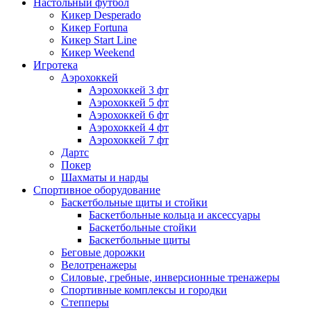
Настольный футбол
Кикер Desperado
Кикер Fortuna
Кикер Start Line
Кикер Weekend
Игротека
Аэрохоккей
Аэрохоккей 3 фт
Аэрохоккей 5 фт
Аэрохоккей 6 фт
Аэрохоккей 4 фт
Аэрохоккей 7 фт
Дартс
Покер
Шахматы и нарды
Спортивное оборудование
Баскетбольные щиты и стойки
Баскетбольные кольца и аксессуары
Баскетбольные стойки
Баскетбольные щиты
Беговые дорожки
Велотренажеры
Силовые, гребные, инверсионные тренажеры
Спортивные комплексы и городки
Степперы