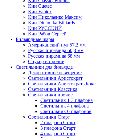
Кии Classic, Fortuna
Кии Cuetec
Кии Vantex
Кии Николаенко Максим
Кии Dinamika Billiards
Кии РУССКИЙ
Кии Рябов Сергей
Бильярдные шары
Американский пул 57,2 мм
Русская пирамида 60,3 мм
Русская пирамида 68 мм
Снукер и прочие
Светильники для бильярда
Декоративное освещение
Светильники Аристократ
Светильники Аристократ Люкс
Светильники Классика
Светильники прочие
Светильник 1-3 плафона
Светильник 4 плафона
Светильник 6 плафонов
Светильники Старт
2 плафона Старт
3 плафона Старт
4 плафона Старт