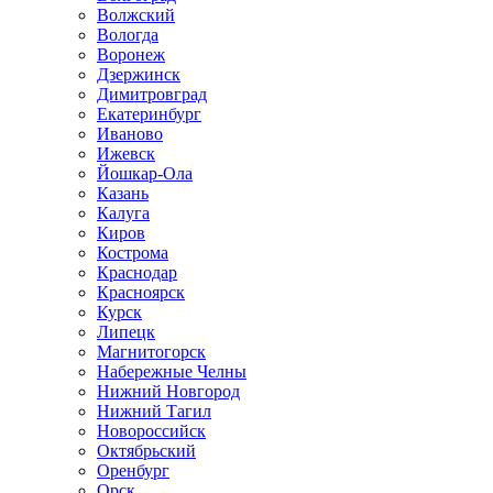
Волжский
Вологда
Воронеж
Дзержинск
Димитровград
Екатеринбург
Иваново
Ижевск
Йошкар-Ола
Казань
Калуга
Киров
Кострома
Краснодар
Красноярск
Курск
Липецк
Магнитогорск
Набережные Челны
Нижний Новгород
Нижний Тагил
Новороссийск
Октябрьский
Оренбург
Орск