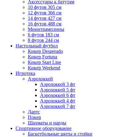
Аксессуары к батутам
10 футов 305 см
12 футов 366 см
14 футов 427 см
16 футов 488 см
Минитрамплины
6 футов 183 см
8 футов 244 см
Настольный футбол
Кикер Desperado
Кикер Fortuna
Кикер Start Line
Кикер Weekend
Игротека
Аэрохоккей
Аэрохоккей 3 фт
Аэрохоккей 5 фт
Аэрохоккей 6 фт
Аэрохоккей 4 фт
Аэрохоккей 7 фт
Дартс
Покер
Шахматы и нарды
Спортивное оборудование
Баскетбольные щиты и стойки