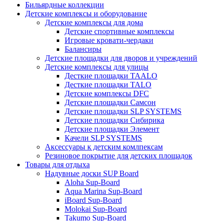
Бильярдные коллекции
Детские комплексы и оборудование
Детские комплексы для дома
Детские спортивные комплексы
Игровые кровати-чердаки
Балансиры
Детские площадки для дворов и учреждений
Детские комплексы для улицы
Десткие площадки TAALO
Десткие площадки TALO
Детские комплексы DFC
Детские площадки Самсон
Детские площадки SLP SYSTEMS
Детские площадки Сибирика
Детские площадки Элемент
Качели SLP SYSTEMS
Аксессуары к детским комлпексам
Резиновое покрытие для детских площадок
Товары для отдыха
Надувные доски SUP Board
Aloha Sup-Board
Aqua Marina Sup-Board
iBoard Sup-Board
Molokai Sup-Board
Takumo Sup-Board