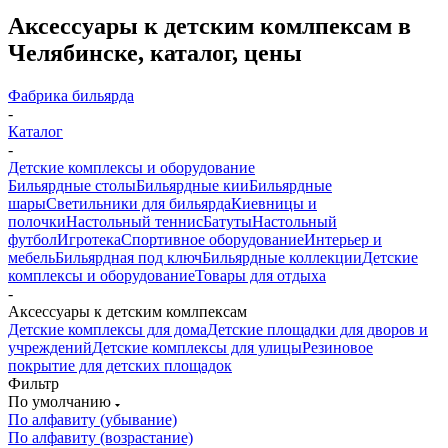
Аксессуары к детским комлпексам в
Челябинске, каталог, цены
Фабрика бильярда
-
Каталог
-
Детские комплексы и оборудование
Бильярдные столы
Бильярдные кии
Бильярдные
шары
Светильники для бильярда
Киевницы и
полочки
Настольный теннис
Батуты
Настольный
футбол
Игротека
Спортивное оборудование
Интерьер и
мебель
Бильярдная под ключ
Бильярдные коллекции
Детские
комплексы и оборудование
Товары для отдыха
-
Аксессуары к детским комлпексам
Детские комплексы для дома
Детские площадки для дворов и
учреждений
Детские комплексы для улицы
Резиновое
покрытие для детских площадок
Фильтр
По умолчанию
По алфавиту (убывание)
По алфавиту (возрастание)