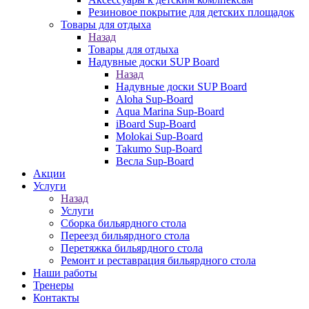
Резиновое покрытие для детских площадок
Товары для отдыха
Назад
Товары для отдыха
Надувные доски SUP Board
Назад
Надувные доски SUP Board
Aloha Sup-Board
Aqua Marina Sup-Board
iBoard Sup-Board
Molokai Sup-Board
Takumo Sup-Board
Весла Sup-Board
Акции
Услуги
Назад
Услуги
Сборка бильярдного стола
Переезд бильярдного стола
Перетяжка бильярдного стола
Ремонт и реставрация бильярдного стола
Наши работы
Тренеры
Контакты