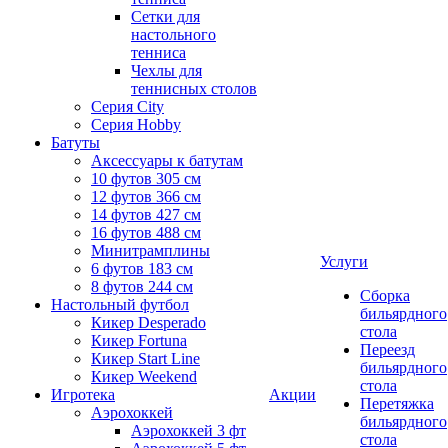
Сетки для
настольного
тенниса
Чехлы для
теннисных столов
Серия City
Серия Hobby
Батуты
Аксессуары к батутам
10 футов 305 см
12 футов 366 см
14 футов 427 см
16 футов 488 см
Минитрамплины
Услуги
6 футов 183 см
8 футов 244 см
Сборка
Настольный футбол
бильярдного
Кикер Desperado
стола
Кикер Fortuna
Переезд
Кикер Start Line
бильярдного
Кикер Weekend
стола
Игротека
Акции
Перетяжка
Аэрохоккей
бильярдного
Аэрохоккей 3 фт
стола