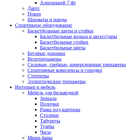
Аэрохоккей 7 фт
Дартс
Покер
Шахматы и нарды
Спортивное оборудование
Баскетбольные щиты и стойки
Баскетбольные кольца и аксессуары
Баскетбольные стойки
Баскетбольные щиты
Беговые дорожки
Велотренажеры
Силовые, гребные, инверсионные тренажеры
Спортивные комплексы и городки
Степперы
Эллиптические тренажеры
Интерьер и мебель
Мебель для бильярдной
Зеркала
Полочки
Рамы под картины
Столики
Табуреты
Тумбы
Часы
Мини-бары