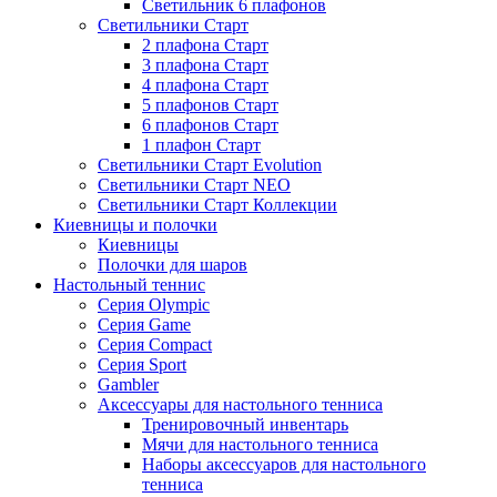
Светильник 6 плафонов
Светильники Старт
2 плафона Старт
3 плафона Старт
4 плафона Старт
5 плафонов Старт
6 плафонов Старт
1 плафон Старт
Светильники Старт Evolution
Светильники Старт NEO
Светильники Старт Коллекции
Киевницы и полочки
Киевницы
Полочки для шаров
Настольный теннис
Серия Olympic
Серия Game
Серия Compact
Серия Sport
Gambler
Аксессуары для настольного тенниса
Тренировочный инвентарь
Мячи для настольного тенниса
Наборы аксессуаров для настольного
тенниса