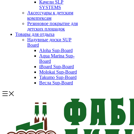
Качели SLP
SYSTEMS
Аксессуары к детским
комлпексам
Резиновое покрытие для
детских площадок
Товары для отдыха
Надувные доски SUP
Board
Aloha Sup-Board
Aqua Marina Sup-
Board
iBoard Sup-Board
Molokai Sup-Board
Takumo Sup-Board
Весла Sup-Board