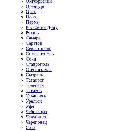
Октябрьский
Оренбург
Орск
Пенза
Пермь
Ростов-на-Дону
Рязань
Самара
Саратов
Севастополь
Симферополь
Сочи
Ставрополь
Стерлитамак
Сызрань
Таганрог
Тольятти
Тюмень
Ульяновск
Уральск
Уфа
Чебоксары
Челябинск
Череповец
Ялта