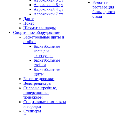
Аэрохоккей 5 фт
Ремонт и
Аэрохоккей 6 фт
реставрация
Аэрохоккей 4 фт
бильярдного
Аэрохоккей 7 фт
стола
Дартс
Покер
Шахматы и нарды
Спортивное оборудование
Баскетбольные щиты и
стойки
Баскетбольные
кольца и
аксессуары
Баскетбольные
стойки
Баскетбольные
щиты
Беговые дорожки
Велотренажеры
Силовые, гребные,
инверсионные
тренажеры
Спортивные комплексы
и городки
Степперы