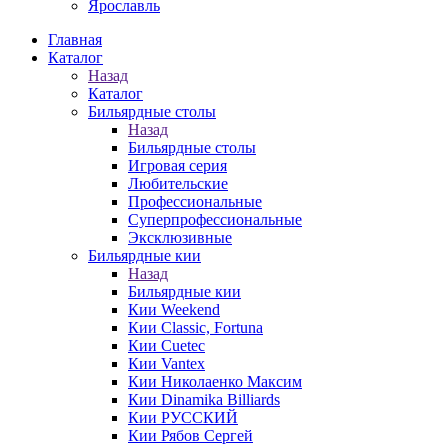
Ярославль
Главная
Каталог
Назад
Каталог
Бильярдные столы
Назад
Бильярдные столы
Игровая серия
Любительские
Профессиональные
Суперпрофессиональные
Эксклюзивные
Бильярдные кии
Назад
Бильярдные кии
Кии Weekend
Кии Classic, Fortuna
Кии Cuetec
Кии Vantex
Кии Николаенко Максим
Кии Dinamika Billiards
Кии РУССКИЙ
Кии Рябов Сергей