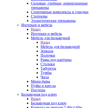
Силовые, гребные, инверсионные
тренажеры
Спортивные комплексы и городки
Степперы
Эллиптические тренажеры
Интерьер и мебель
Назад
Интерьер и мебель
Мебель для бильярдной
Назад
Мебель для бильярдной
Зеркала
Полочки
Рамы под картины
Столики
Табуреты
Тумбы
Часы
Мини-бары
Пуфы и кресла
Постеры
Бильярдная под ключ
Назад
Бильярдная под ключ
Комната не меньше 5,90х4,60м