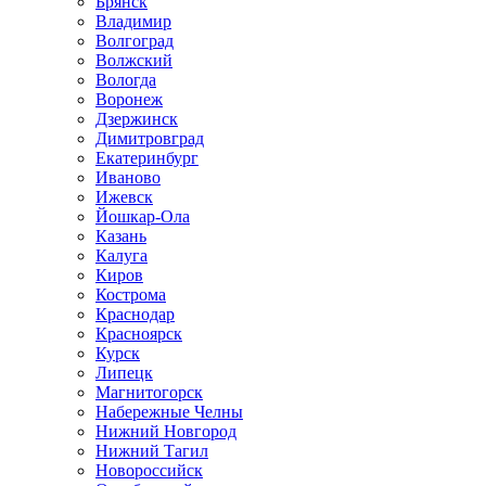
Брянск
Владимир
Волгоград
Волжский
Вологда
Воронеж
Дзержинск
Димитровград
Екатеринбург
Иваново
Ижевск
Йошкар-Ола
Казань
Калуга
Киров
Кострома
Краснодар
Красноярск
Курск
Липецк
Магнитогорск
Набережные Челны
Нижний Новгород
Нижний Тагил
Новороссийск