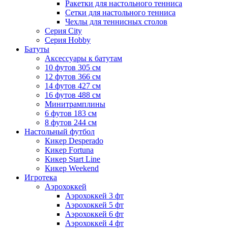
Ракетки для настольного тенниса
Сетки для настольного тенниса
Чехлы для теннисных столов
Серия City
Серия Hobby
Батуты
Аксессуары к батутам
10 футов 305 см
12 футов 366 см
14 футов 427 см
16 футов 488 см
Минитрамплины
6 футов 183 см
8 футов 244 см
Настольный футбол
Кикер Desperado
Кикер Fortuna
Кикер Start Line
Кикер Weekend
Игротека
Аэрохоккей
Аэрохоккей 3 фт
Аэрохоккей 5 фт
Аэрохоккей 6 фт
Аэрохоккей 4 фт