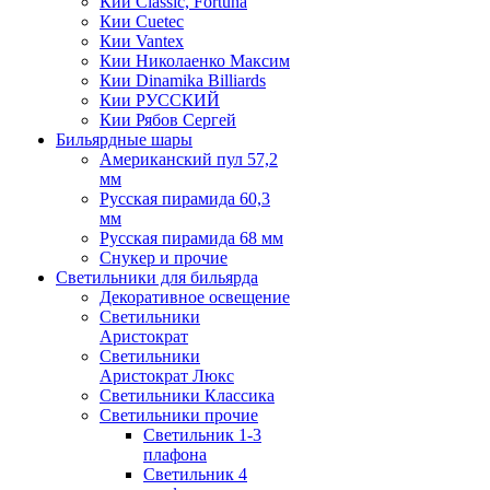
Кии Classic, Fortuna
Кии Cuetec
Кии Vantex
Кии Николаенко Максим
Кии Dinamika Billiards
Кии РУССКИЙ
Кии Рябов Сергей
Бильярдные шары
Американский пул 57,2
мм
Русская пирамида 60,3
мм
Русская пирамида 68 мм
Снукер и прочие
Светильники для бильярда
Декоративное освещение
Светильники
Аристократ
Светильники
Аристократ Люкс
Светильники Классика
Светильники прочие
Светильник 1-3
плафона
Светильник 4