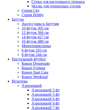
Сетки для настольного тенниса
Чехлы для теннисных столов
Серия City
Серия Hobby
Батуты
Аксессуары к батутам
10 футов 305 см
12 футов 366 см
14 футов 427 см
16 футов 488 см
Минитрамплины
6 футов 183 см
8 футов 244 см
Настольный футбол
Кикер Desperado
Кикер Fortuna
Кикер Start Line
Кикер Weekend
Игротека
Аэрохоккей
Аэрохоккей 3 фт
Аэрохоккей 5 фт
Аэрохоккей 6 фт
Аэрохоккей 4 фт
Аэрохоккей 7 фт