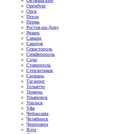
Октябрьский
Оренбург
Орск
Пенза
Пермь
Ростов-на-Дону
Рязань
Самара
Саратов
Севастополь
Симферополь
Сочи
Ставрополь
Стерлитамак
Сызрань
Таганрог
Тольятти
Тюмень
Ульяновск
Уральск
Уфа
Чебоксары
Челябинск
Череповец
Ялта