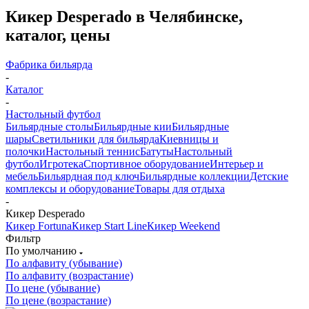
Кикер Desperado в Челябинске,
каталог, цены
Фабрика бильярда
-
Каталог
-
Настольный футбол
Бильярдные столы
Бильярдные кии
Бильярдные
шары
Светильники для бильярда
Киевницы и
полочки
Настольный теннис
Батуты
Настольный
футбол
Игротека
Спортивное оборудование
Интерьер и
мебель
Бильярдная под ключ
Бильярдные коллекции
Детские
комплексы и оборудование
Товары для отдыха
-
Кикер Desperado
Кикер Fortuna
Кикер Start Line
Кикер Weekend
Фильтр
По умолчанию
По алфавиту (убывание)
По алфавиту (возрастание)
По цене (убывание)
По цене (возрастание)