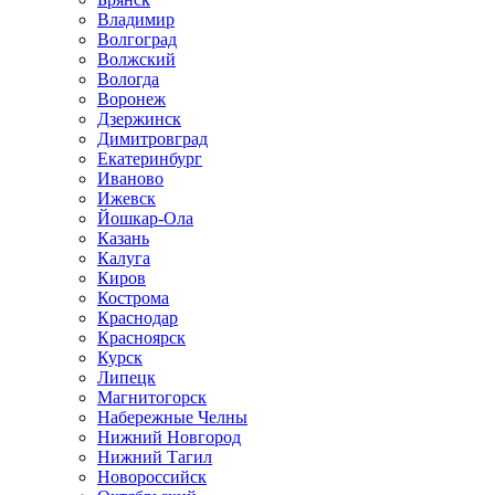
Владимир
Волгоград
Волжский
Вологда
Воронеж
Дзержинск
Димитровград
Екатеринбург
Иваново
Ижевск
Йошкар-Ола
Казань
Калуга
Киров
Кострома
Краснодар
Красноярск
Курск
Липецк
Магнитогорск
Набережные Челны
Нижний Новгород
Нижний Тагил
Новороссийск