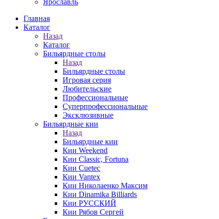
Ярославль
Главная
Каталог
Назад
Каталог
Бильярдные столы
Назад
Бильярдные столы
Игровая серия
Любительские
Профессиональные
Суперпрофессиональные
Эксклюзивные
Бильярдные кии
Назад
Бильярдные кии
Кии Weekend
Кии Classic, Fortuna
Кии Cuetec
Кии Vantex
Кии Николаенко Максим
Кии Dinamika Billiards
Кии РУССКИЙ
Кии Рябов Сергей