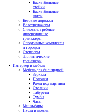
Баскетбольные
стойки
Баскетбольные
щиты
Беговые дорожки
Велотренажеры
Силовые, гребные,
инверсионные
тренажеры
Спортивные комплексы
и городки
Степперы
Эллиптические
тренажеры
Интерьер и мебель
Мебель для бильярдной
Зеркала
Полочки
Рамы под картины
Столики
Табуреты
Тумбы
Часы
Мини-бары
Пуфы и кресла