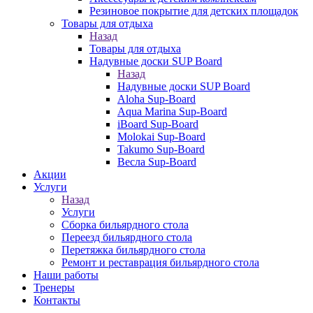
Резиновое покрытие для детских площадок
Товары для отдыха
Назад
Товары для отдыха
Надувные доски SUP Board
Назад
Надувные доски SUP Board
Aloha Sup-Board
Aqua Marina Sup-Board
iBoard Sup-Board
Molokai Sup-Board
Takumo Sup-Board
Весла Sup-Board
Акции
Услуги
Назад
Услуги
Сборка бильярдного стола
Переезд бильярдного стола
Перетяжка бильярдного стола
Ремонт и реставрация бильярдного стола
Наши работы
Тренеры
Контакты