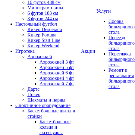
16 футов 488 см
Минитрамплины
Услуги
6 футов 183 см
8 футов 244 см
Сборка
Настольный футбол
бильярдного
Кикер Desperado
стола
Кикер Fortuna
Переезд
Кикер Start Line
бильярдного
Кикер Weekend
стола
Игротека
Акции
Перетяжка
Аэрохоккей
бильярдного
Аэрохоккей 3 фт
стола
Аэрохоккей 5 фт
Ремонт и
Аэрохоккей 6 фт
реставрация
Аэрохоккей 4 фт
бильярдного
Аэрохоккей 7 фт
стола
Дартс
Покер
Шахматы и нарды
Спортивное оборудование
Баскетбольные щиты и
стойки
Баскетбольные
кольца и
аксессуары