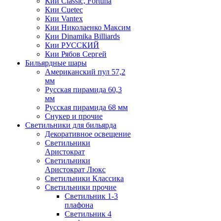
Кии Classic, Fortuna
Кии Cuetec
Кии Vantex
Кии Николаенко Максим
Кии Dinamika Billiards
Кии РУССКИЙ
Кии Рябов Сергей
Бильярдные шары
Американский пул 57,2
мм
Русская пирамида 60,3
мм
Русская пирамида 68 мм
Снукер и прочие
Светильники для бильярда
Декоративное освещение
Светильники
Аристократ
Светильники
Аристократ Люкс
Светильники Классика
Светильники прочие
Светильник 1-3
плафона
Светильник 4