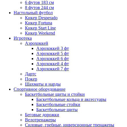
6 футов 183 см
8 футов 244 см
Настольный футбол
Кикер Desperado
Кикер Fortuna
Кикер Start Line
Кикер Weekend
Игротека
Аэрохоккей
Аэрохоккей 3 фт
Аэрохоккей 5 фт
Аэрохоккей 6 фт
Аэрохоккей 4 фт
Аэрохоккей 7 фт
Дартс
Покер
Шахматы и нарды
Спортивное оборудование
Баскетбольные щиты и стойки
Баскетбольные кольца и аксессуары
Баскетбольные стойки
Баскетбольные щиты
Беговые дорожки
Велотренажеры
Силовые, гребные, инверсионные тренажеры