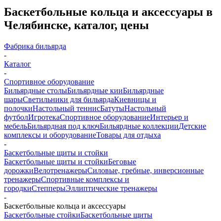
Баскетбольные кольца и аксессуары в
Челябинске, каталог, цены
Фабрика бильярда
-
Каталог
-
Спортивное оборудование
Бильярдные столы
Бильярдные кии
Бильярдные
шары
Светильники для бильярда
Киевницы и
полочки
Настольный теннис
Батуты
Настольный
футбол
Игротека
Спортивное оборудование
Интерьер и
мебель
Бильярдная под ключ
Бильярдные коллекции
Детские
комплексы и оборудование
Товары для отдыха
-
Баскетбольные щиты и стойки
Баскетбольные щиты и стойки
Беговые
дорожки
Велотренажеры
Силовые, гребные, инверсионные
тренажеры
Спортивные комплексы и
городки
Степперы
Эллиптические тренажеры
-
Баскетбольные кольца и аксессуары
Баскетбольные стойки
Баскетбольные щиты