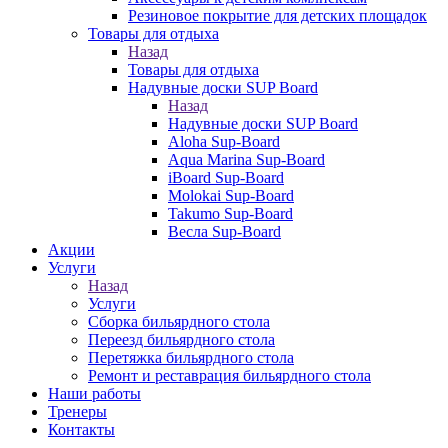
Резиновое покрытие для детских площадок
Товары для отдыха
Назад
Товары для отдыха
Надувные доски SUP Board
Назад
Надувные доски SUP Board
Aloha Sup-Board
Aqua Marina Sup-Board
iBoard Sup-Board
Molokai Sup-Board
Takumo Sup-Board
Весла Sup-Board
Акции
Услуги
Назад
Услуги
Сборка бильярдного стола
Переезд бильярдного стола
Перетяжка бильярдного стола
Ремонт и реставрация бильярдного стола
Наши работы
Тренеры
Контакты