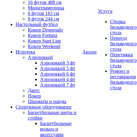
16 футов 488 см
Минитрамплины
Услуги
6 футов 183 см
8 футов 244 см
Сборка
Настольный футбол
бильярдного
Кикер Desperado
стола
Кикер Fortuna
Переезд
Кикер Start Line
бильярдного
Кикер Weekend
стола
Игротека
Акции
Перетяжка
Аэрохоккей
бильярдного
Аэрохоккей 3 фт
стола
Аэрохоккей 5 фт
Ремонт и
Аэрохоккей 6 фт
реставрация
Аэрохоккей 4 фт
бильярдного
Аэрохоккей 7 фт
стола
Дартс
Покер
Шахматы и нарды
Спортивное оборудование
Баскетбольные щиты и
стойки
Баскетбольные
кольца и
аксессуары