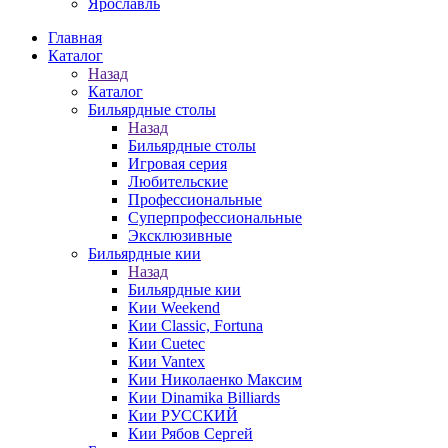
Ярославль
Главная
Каталог
Назад
Каталог
Бильярдные столы
Назад
Бильярдные столы
Игровая серия
Любительские
Профессиональные
Суперпрофессиональные
Эксклюзивные
Бильярдные кии
Назад
Бильярдные кии
Кии Weekend
Кии Classic, Fortuna
Кии Cuetec
Кии Vantex
Кии Николаенко Максим
Кии Dinamika Billiards
Кии РУССКИЙ
Кии Рябов Сергей