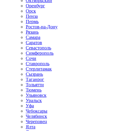
Октябрьский
Оренбург
Орск
Пенза
Пермь
Ростов-на-Дону
Рязань
Самара
Саратов
Севастополь
Симферополь
Сочи
Ставрополь
Стерлитамак
Сызрань
Таганрог
Тольятти
Тюмень
Ульяновск
Уральск
Уфа
Чебоксары
Челябинск
Череповец
Ялта