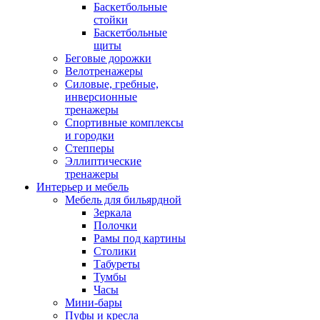
Баскетбольные
стойки
Баскетбольные
щиты
Беговые дорожки
Велотренажеры
Силовые, гребные,
инверсионные
тренажеры
Спортивные комплексы
и городки
Степперы
Эллиптические
тренажеры
Интерьер и мебель
Мебель для бильярдной
Зеркала
Полочки
Рамы под картины
Столики
Табуреты
Тумбы
Часы
Мини-бары
Пуфы и кресла