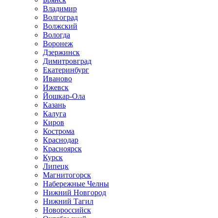
Владимир
Волгоград
Волжский
Вологда
Воронеж
Дзержинск
Димитровград
Екатеринбург
Иваново
Ижевск
Йошкар-Ола
Казань
Калуга
Киров
Кострома
Краснодар
Красноярск
Курск
Липецк
Магнитогорск
Набережные Челны
Нижний Новгород
Нижний Тагил
Новороссийск