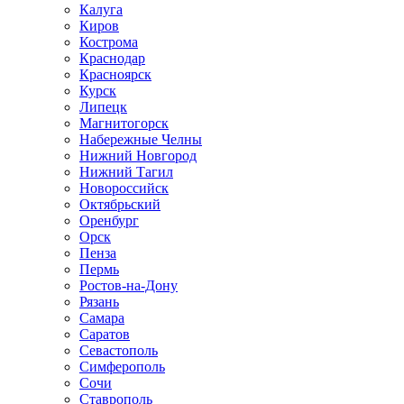
Калуга
Киров
Кострома
Краснодар
Красноярск
Курск
Липецк
Магнитогорск
Набережные Челны
Нижний Новгород
Нижний Тагил
Новороссийск
Октябрьский
Оренбург
Орск
Пенза
Пермь
Ростов-на-Дону
Рязань
Самара
Саратов
Севастополь
Симферополь
Сочи
Ставрополь