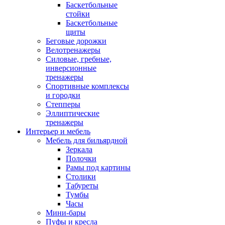
Баскетбольные
стойки
Баскетбольные
щиты
Беговые дорожки
Велотренажеры
Силовые, гребные,
инверсионные
тренажеры
Спортивные комплексы
и городки
Степперы
Эллиптические
тренажеры
Интерьер и мебель
Мебель для бильярдной
Зеркала
Полочки
Рамы под картины
Столики
Табуреты
Тумбы
Часы
Мини-бары
Пуфы и кресла