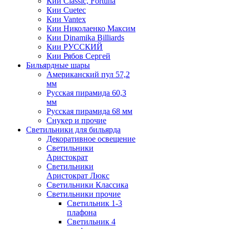
Кии Classic, Fortuna
Кии Cuetec
Кии Vantex
Кии Николаенко Максим
Кии Dinamika Billiards
Кии РУССКИЙ
Кии Рябов Сергей
Бильярдные шары
Американский пул 57,2
мм
Русская пирамида 60,3
мм
Русская пирамида 68 мм
Снукер и прочие
Светильники для бильярда
Декоративное освещение
Светильники
Аристократ
Светильники
Аристократ Люкс
Светильники Классика
Светильники прочие
Светильник 1-3
плафона
Светильник 4