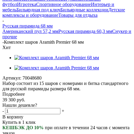
футбол
Игротека
Спортивное оборудование
Интерьер и
мебель
Бильярдная под ключ
Бильярдные коллекции
Детские
комплексы и оборудование
Товары для отдыха
-
Русская пирамида 68 мм
Американский пул 57,2 мм
Русская пирамида 60,3 мм
Снукер и
прочие
-
Комплект шаров Aramith Premier 68 мм
Хит
Артикул:
70048680
Набор состоит из 15 шаров с номерами и битка стандартного
для русской пирамиды размера 68 мм.
Подробнее
39 300
руб.
Нашли дешевле?
-
+
В корзину
Купить в 1 клик
КЕШБЭК ДО 10%
при оплате в течении 24 часов с момента
заказа.