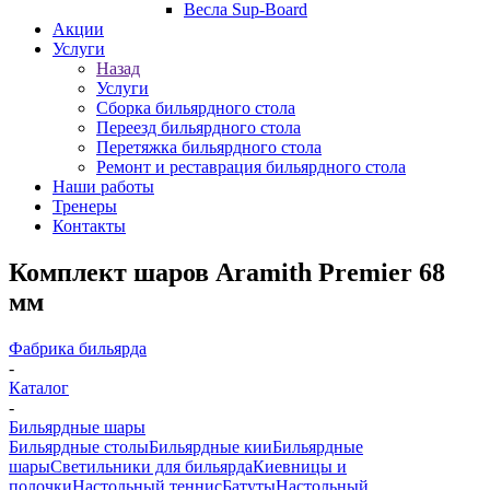
Весла Sup-Board
Акции
Услуги
Назад
Услуги
Сборка бильярдного стола
Переезд бильярдного стола
Перетяжка бильярдного стола
Ремонт и реставрация бильярдного стола
Наши работы
Тренеры
Контакты
Комплект шаров Aramith Premier 68
мм
Фабрика бильярда
-
Каталог
-
Бильярдные шары
Бильярдные столы
Бильярдные кии
Бильярдные
шары
Светильники для бильярда
Киевницы и
полочки
Настольный теннис
Батуты
Настольный