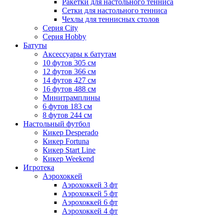
Ракетки для настольного тенниса
Сетки для настольного тенниса
Чехлы для теннисных столов
Серия City
Серия Hobby
Батуты
Аксессуары к батутам
10 футов 305 см
12 футов 366 см
14 футов 427 см
16 футов 488 см
Минитрамплины
6 футов 183 см
8 футов 244 см
Настольный футбол
Кикер Desperado
Кикер Fortuna
Кикер Start Line
Кикер Weekend
Игротека
Аэрохоккей
Аэрохоккей 3 фт
Аэрохоккей 5 фт
Аэрохоккей 6 фт
Аэрохоккей 4 фт