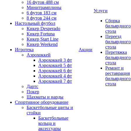
16 футов 488 см
Минитрамплины
Услуги
6 футов 183 см
8 футов 244 см
Сборка
Настольный футбол
бильярдного
Кикер Desperado
стола
Кикер Fortuna
Переезд
Кикер Start Line
бильярдного
Кикер Weekend
стола
Игротека
Акции
Перетяжка
Аэрохоккей
бильярдного
Аэрохоккей 3 фт
стола
Аэрохоккей 5 фт
Ремонт и
Аэрохоккей 6 фт
реставрация
Аэрохоккей 4 фт
бильярдного
Аэрохоккей 7 фт
стола
Дартс
Покер
Шахматы и нарды
Спортивное оборудование
Баскетбольные щиты и
стойки
Баскетбольные
кольца и
аксессуары